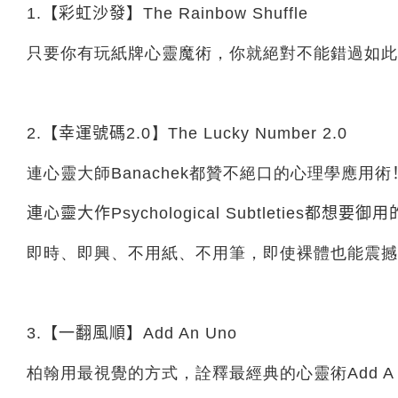
1.【彩虹沙發】
The Rainbow Shuffle
只要你有玩紙牌心靈魔術，你就絕對不能錯過如此
2.【幸運號碼
2.0】The Lucky Number 2.0
連心靈大師Banachek都贊不絕口的心理學應用術
連心靈大作
Psychological Subtleties
都想要御用
即時、即興、不用紙、不用筆，即使裸體也能震撼
3.【一翻風順】
Add An Uno
柏翰用最視覺的方式，詮釋最經典的心靈術Add 