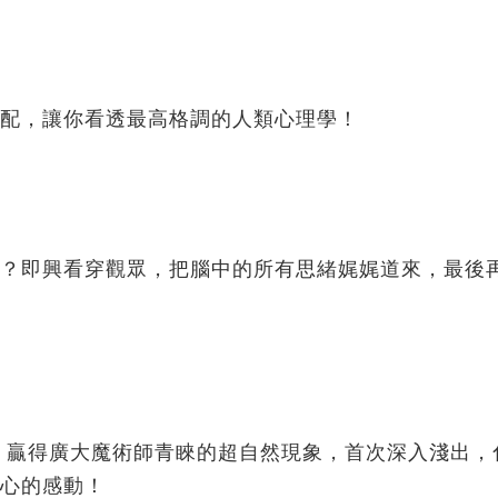
配，讓你看透最高格調的人類心理學！
？即興看穿觀眾，把腦中的所有思緒娓娓道來，最後
！贏得廣大魔術師青睞的超自然現象，首次深入淺出，
心的感動！