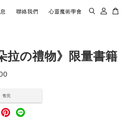
消息
聯絡我們
心靈魔術學會
朵拉の禮物》限量書籍
00
售完