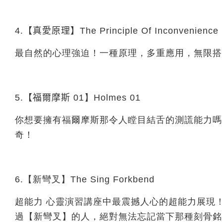
4.【真愛原理】
The Principle Of Inconvenience
最自然的心理強迫！一種原理，多重應用，無限搭
5.【福爾摩斯
01】Holmes 01
你想要擁有福爾摩斯那令人瞠目結舌的測謊能力嗎
奇！
6.【新彎叉】The Sing Forkbend
超能力 心靈演習講座中最震撼人心的超能力展現
過【新彎叉】的人，絕對無法忘記當下那種刻骨銘