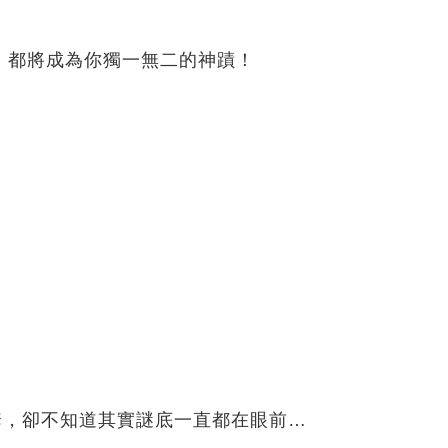
，都將成為你獨一無二的神蹟！
圈套，卻不知道其實謎底一直都在眼前…