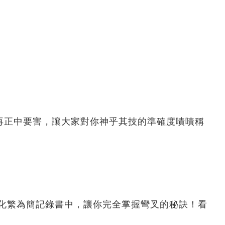
再正中要害，讓大家對你神乎其技的準確度嘖嘖稱
化繁為簡記錄書中，讓你完全掌握彎叉的秘訣！看