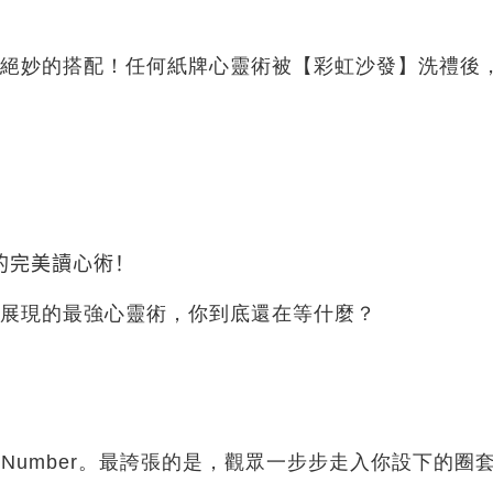
絕妙的搭配！任何紙牌心靈術被【彩虹沙發】洗禮後
！
的完美讀心術！
展現的最強心靈術，你到底還在等什麼？
A Number。最誇張的是，觀眾一步步走入你設下的