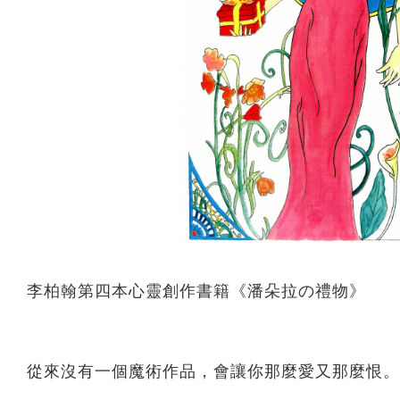
李柏翰第四本心靈創作書籍《潘朵拉の禮物》
從來沒有一個魔術作品，會讓你那麼愛又那麼恨。