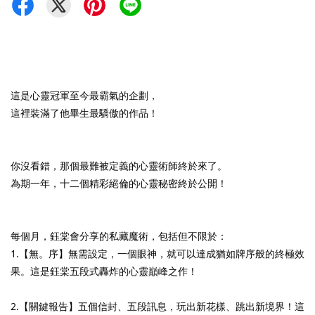
這是心靈冠軍至今最霸氣的企劃，
這裡裝滿了他畢生最驕傲的作品！
你沒看錯，那個最難被定義的心靈術師終於來了。
為期一年，十二個精彩絕倫的心靈秘密終於公開！
每個月，鈺棠會分享的私藏魔術，包括但不限於：
1.【無。序】無需設定，一個眼神，就可以達成猶如牌序般的終極效
果。這是鈺棠五段式轟炸的心靈巔峰之作！
2.【關鍵報告】五個信封、五段訊息，玩出新花樣、跳出新境界！這