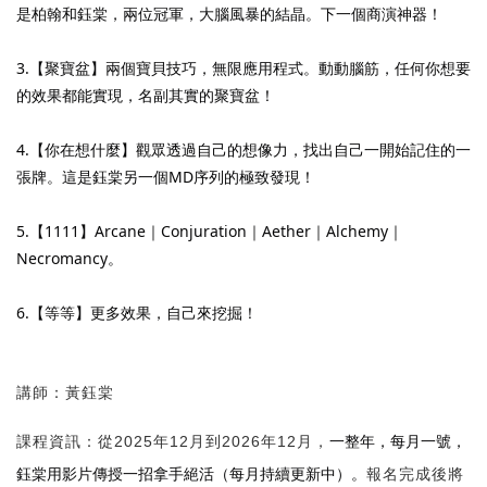
是柏翰和鈺棠，兩位冠軍，大腦風暴的結晶。下一個商演神器！
3.【聚寶盆】兩個寶貝技巧，無限應用程式。動動腦筋，任何你想要
的效果都能實現，名副其實的聚寶盆！
4.【你在想什麼】觀眾透過自己的想像力，找出自己一開始記住的一
張牌。這是鈺棠另一個MD序列的極致發現！
5.【1111】Arcane｜Conjuration｜Aether｜Alchemy｜
Necromancy。
6.【等等】更多效果，自己來挖掘！
講師：黃鈺棠
一整年，每月一號，
課程資訊：從2025年12月到2026年12月，
鈺棠用影片傳授一招拿手絕活（每月持續更新中）。
報名完成後將