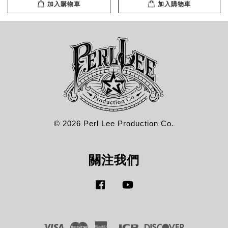
加入購物車
加入購物車
© 2026 Perl Lee Production Co.
關注我們
Facebook
YouTube
Visa
Master
American
JCB
Discover