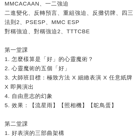
MMCACAAN、一二強迫
二進變化、反轉預言、重組強迫、反攤切牌、四三
法則2、PSESP、MMC ESP
對稱強迫、對稱強迫2、TTTCBE
第一堂課
1. 怎麼樣算是「好」的心靈魔術？
2. 心靈魔術的五個「好」
3. 大師班目標：極致方法 X 細緻表演 X 任意紙牌
X 即興演出
4. 自由意志的幻象
5. 效果：【流星雨】【照相機】【鴕鳥蛋】
第二堂課
1. 好表演的三部曲架構