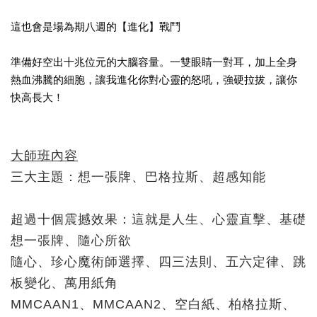
這也會是場為期八週的【進化】戰鬥
準備好空出十兆位元的大腦容量。一雙眼睛一對耳，加上全身
熱血沸騰的細胞，讓我進化你對心靈的怒吼，強硬拉拔，讓你
快高長大！
大師班內容
三大主題：想一張牌、巴格拉斯、超感知能
超過十個震撼效果：這就是人生、心靈直擊、基礎
想一張牌、隨心所欲
隨心、珍心魔術師選擇、四三法則、五六定律、跳
板變化、萬用紙角
MMCAAN1、MMCAAN2、空白紙、柏格拉斯、