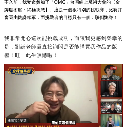
不久前，我受邀參加了「OMG」台灣線上魔術大會的【金
牌魔術腦：終極挑戰】。這是一個很特別的挑戰賽，比賽評
審團由劉謙領軍，而挑戰者的目標只有一個：騙倒劉謙！
我非常開心這次能挑戰成功，而讓我更感到榮幸的
是，劉謙老師還直接詢問是否能購買我作品的版
權！哇，此生無憾啦！